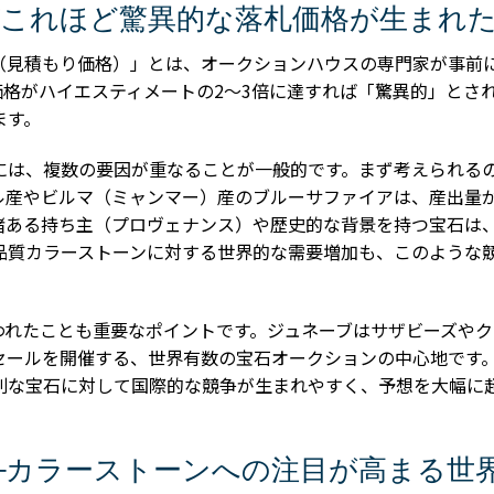
なぜこれほど驚異的な落札価格が生まれ
（見積もり価格）」とは、オークションハウスの専門家が事前
格がハイエスティメートの2〜3倍に達すれば「驚異的」とされ
ます。
には、複数の要因が重なることが一般的です。まず考えられる
ル産やビルマ（ミャンマー）産のブルーサファイアは、産出量
緒ある持ち主（プロヴェナンス）や歴史的な背景を持つ宝石は
品質カラーストーンに対する世界的な需要増加も、このような
われたことも重要なポイントです。ジュネーブはサザビーズやク
セールを開催する、世界有数の宝石オークションの中心地です
別な宝石に対して国際的な競争が生まれやすく、予想を大幅に
─カラーストーンへの注目が高まる世