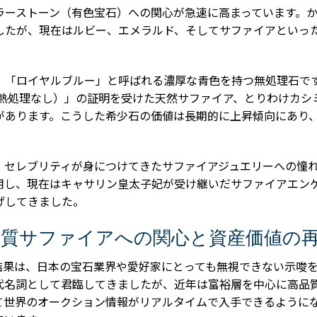
ラーストーン（有色宝石）への関心が急速に高まっています。
したが、現在はルビー、エメラルド、そしてサファイアといっ
「ロイヤルブルー」と呼ばれる濃厚な青色を持つ無処理石です。国際
t（加熱処理なし）」の証明を受けた天然サファイア、とりわけカ
があります。こうした希少石の価値は長期的に上昇傾向にあり
・セレブリティが身につけてきたサファイアジュエリーへの憧
用し、現在はキャサリン皇太子妃が受け継いだサファイアエン
げしてきました。
品質サファイアへの関心と資産価値の
結果は、日本の宝石業界や愛好家にとっても無視できない示唆
代名詞として君臨してきましたが、近年は富裕層を中心に高品
じて世界のオークション情報がリアルタイムで入手できるように